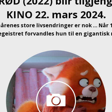
RØD (2022) blir tilgjeng
KINO 22. mars 2024.
årenes store livsendringer er nok … Når 
begeistret forvandles hun til en gigantisk