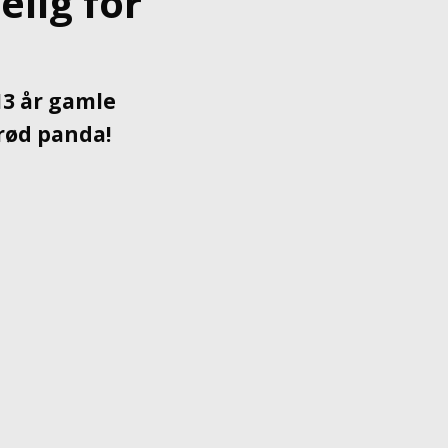
elig for
13 år gamle
 rød panda!