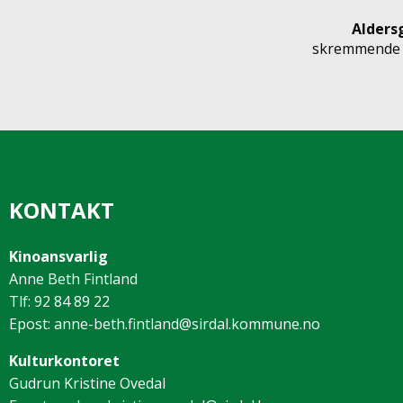
Alders
skremmende s
KONTAKT
Kinoansvarlig
Anne Beth Fintland
Tlf: 92 84 89 22
Epost: anne-beth.fintland@sirdal.kommune.no
Kulturkontoret
Gudrun Kristine Ovedal