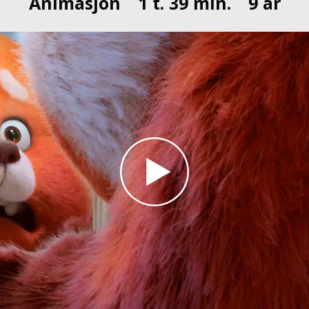
Animasjon
1 t. 39 min.
9 år